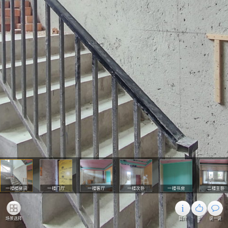
一楼楼梯间
一楼门厅
一楼客厅
一楼次卧
一楼书房
二楼主卧
场景选择
简介
0
说一说