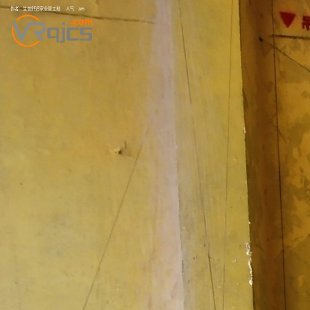
作者：
生普舒适家全景工地
人气：
385