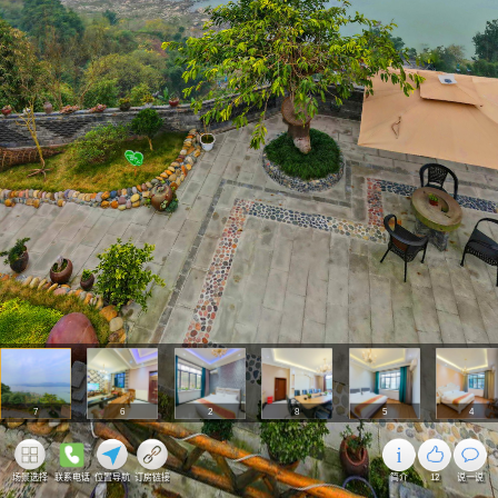
7
6
2
8
5
4
场景选择
联系电话
位置导航
订房链接
简介
12
说一说