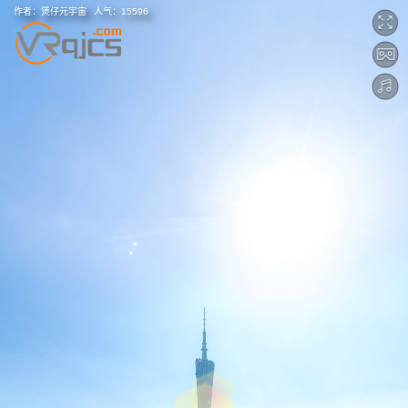
作者：
煲仔元宇宙
人气：
15596