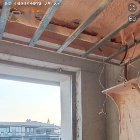
作者：
生普舒适家全景工地
人气：
275