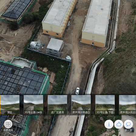
营区
Y1号公路-1#场
进厂交通洞
泄洪排沙洞进口
Y1号公路-下田
泄洪排沙洞出
地至营区段
家营子至出口段
场景选择
简介
9
说一说