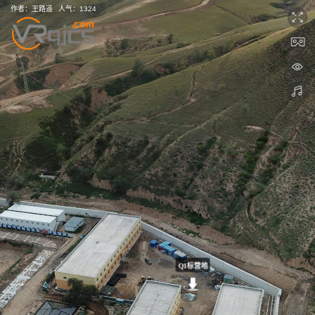
作者：
王路遥
人气：
1324
Q1标营地