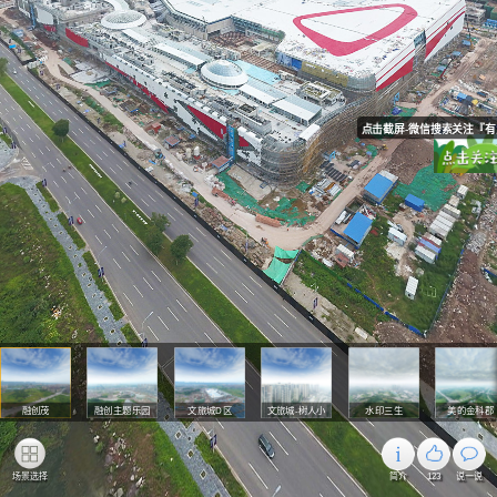
点击截屏-微信搜索关注『有
融创茂
融创主题乐园
文旅城D区
文旅城-树人小
水印三生
美的金科郡
学
场景选择
简介
123
说一说