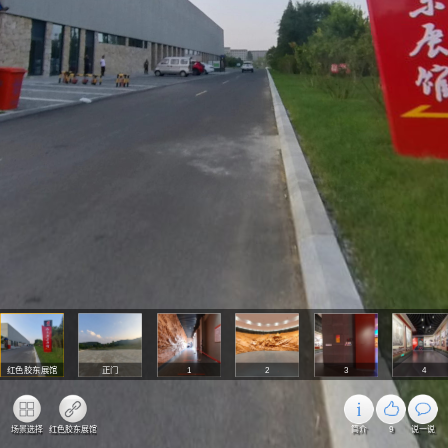
红色胶东展馆
正门
1
2
3
4
场景选择
红色胶东展馆
简介
9
说一说