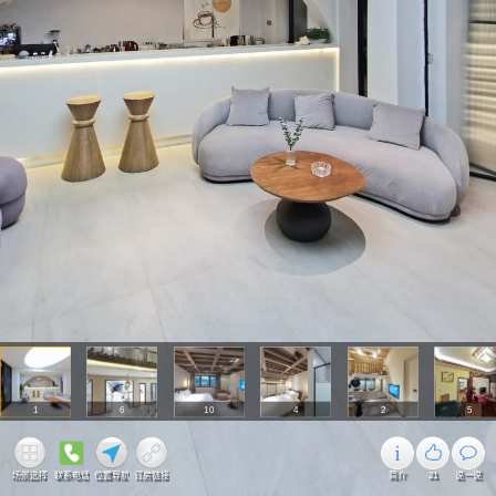
1
6
10
4
2
5
场景选择
联系电话
位置导航
订房链接
简介
21
说一说