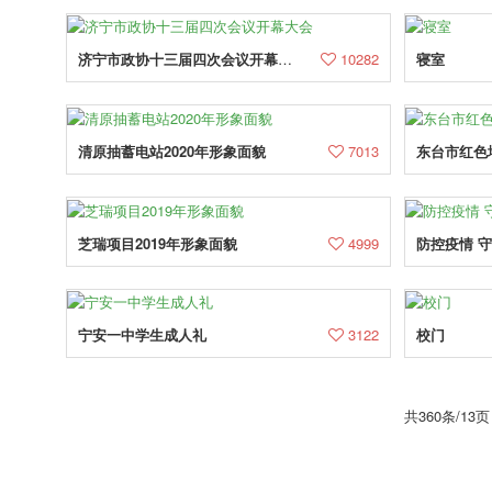
济宁市政协十三届四次会议开幕大会
10282
寝室
清原抽蓄电站2020年形象面貌
7013
东台市红色
芝瑞项目2019年形象面貌
4999
防控疫情 
宁安一中学生成人礼
3122
校门
共360条/1