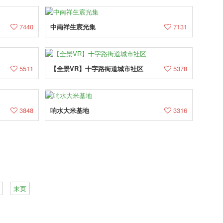
7440
中南祥生宸光集
7131
5511
【全景VR】十字路街道城市社区
5378
3848
响水大米基地
3316
末页