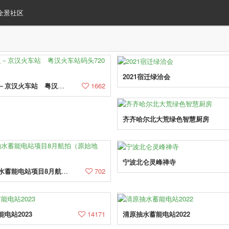
全景社区
2021宿迁绿洽会
武汉铁路史－京汉火车站 粤汉火车站码头720ＶＲ全景展示
1662
齐齐哈尔北大荒绿色智慧厨房
宁波北仑灵峰禅寺
河北迁西抽水蓄能电站项目8月航拍（原始地貌）
702
电站2023
14171
清原抽水蓄能电站2022