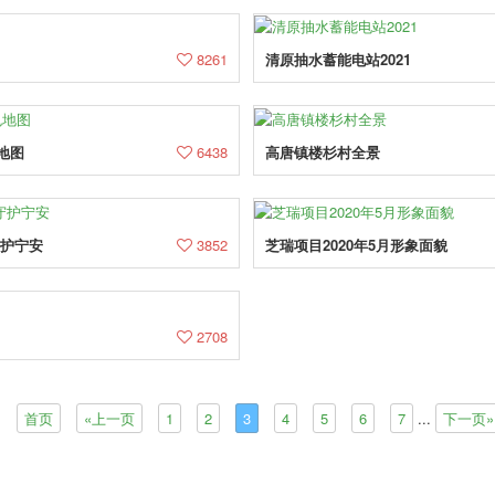
8261
清原抽水蓄能电站2021
地图
6438
高唐镇楼杉村全景
守护宁安
3852
芝瑞项目2020年5月形象面貌
2708
3页
首页
«上一页
1
2
3
4
5
6
7
...
下一页»