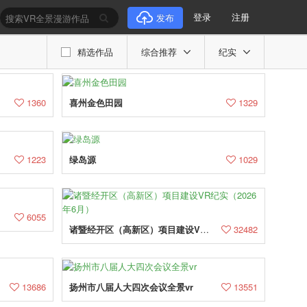
登录
注册
发布
精选作品
综合推荐
纪实
1360
喜州金色田园
1329
1223
绿岛源
1029
6055
诸暨经开区（高新区）项目建设VR纪实（2026年6月）
32482
13686
扬州市八届人大四次会议全景vr
13551